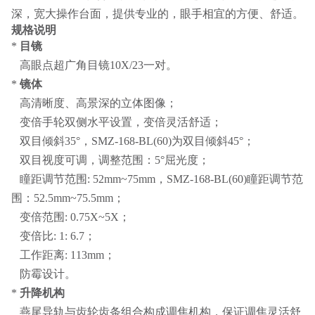
深，宽大操作台面，提供专业的，眼手相宜的方便、舒适。
规格说明
*
目镜
高眼点超广角目镜10X/23一对。
*
镜体
高清晰度、高景深的立体图像；
变倍手轮双侧水平设置，变倍灵活舒适；
双目倾斜35°，SMZ-168-BL(60)为双目倾斜45°；
双目视度可调，调整范围：5°屈光度；
瞳距调节范围: 52mm~75mm，SMZ-168-BL(60)瞳距调节范
围：52.5mm~75.5mm；
变倍范围: 0.75X~5X；
变倍比: 1: 6.7；
工作距离: 113mm；
防霉设计。
*
升降机构
燕尾导轨与齿轮齿条组合构成调焦机构，保证调焦灵活舒