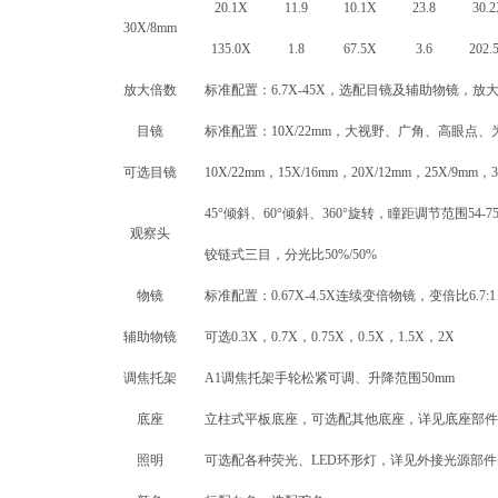
20.1X
11.9
10.1X
23.8
30.
30X/8mm
135.0X
1.8
67.5X
3.6
202.
放大倍数
标准配置：6.7X-45X，选配目镜及辅助物镜，放大率可
目镜
标准配置：10X/22mm，大视野、广角、高眼点
可选目镜
10X/22mm，15X/16mm，20X/12mm，25X/9mm，3
45°倾斜、60°倾斜、360°旋转，瞳距调节范围54-
观察头
铰链式三目，分光比50%/50%
物镜
标准配置：0.67X-4.5X连续变倍物镜，变倍比6.7
辅助物镜
可选0.3X，0.7X，0.75X，0.5X，1.5X，2X
调焦托架
A1调焦托架手轮松紧可调、升降范围50mm
底座
立柱式平板底座，可选配其他底座，详见底座部件
照明
可选配各种荧光、LED环形灯，详见外接光源部件