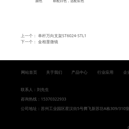
颜色
标配白色，选配驼色
上一个：
单杆万向支架ST6024-STL1
下一个：
金相显微镜
网站首页
关于我们
产品中心
行业应用
企
联系人：刘先生
咨询热线：15370322933
公司地址：
苏州工业园区星汉街5号腾飞新苏坊A栋309/310