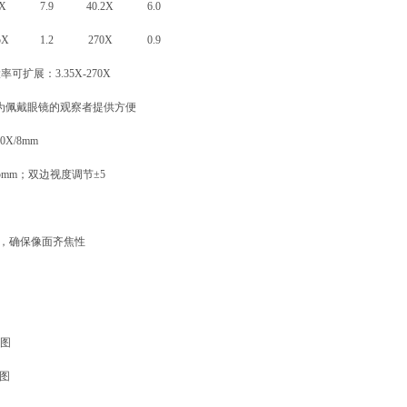
2X
7.9
40.2X
6.0
5X
1.2
270X
0.9
扩展：3.35X-270X
、为佩戴眼镜的观察者提供方便
0X/8mm
75mm；双边视度调节±5
:1，确保像面齐焦性
图
图