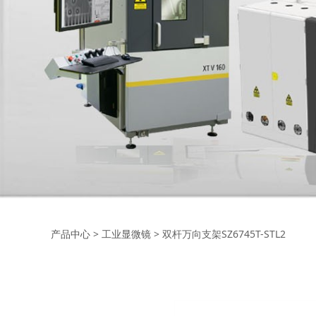
双杆万向支架SZ6745
产品中心
>
工业显微镜
>
双杆万向支架SZ6745T-STL2