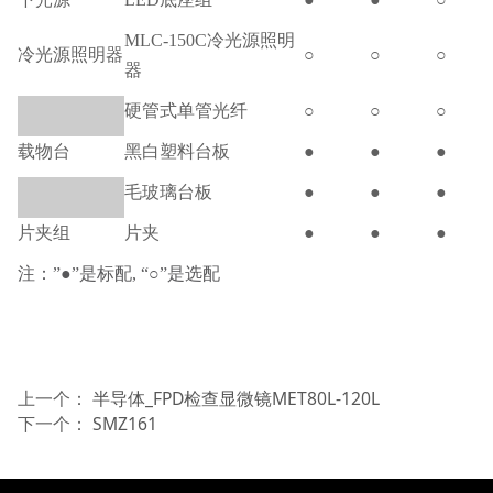
MLC-150C冷光源照明
冷光源照明器
○
○
○
器
硬管式单管光纤
○
○
○
载物台
黑白塑料台板
●
●
●
毛玻璃台板
●
●
●
片夹组
片夹
●
●
●
注：
”●”是标配, “○”是选配
上一个：
半导体_FPD检查显微镜MET80L-120L
下一个：
SMZ161