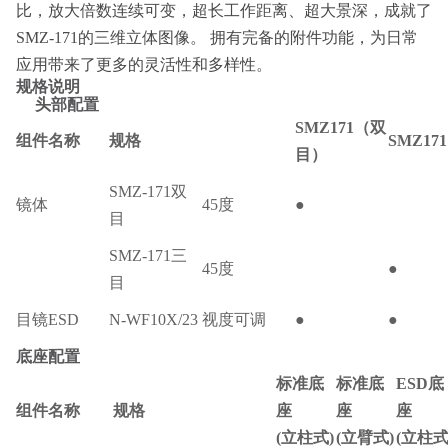
比，放大倍数连续可变，超长工作距离、超大景深，成就了
SMZ-171的三维立体图像。 拥有完备的附件功能，为日常
应用带来了更多的灵活性和多样性。
规格说明
头部配置
SMZ171（双
组件名称
规格
SMZ1
目）
SMZ-171双
镜体
45度
●
目
SMZ-171三
45度
●
目
目镜ESD
N-WF10X/23 视度可调
●
●
底座配置
标准底
标准底
ESD底
组件名称
规格
座
座
座
(立柱式)
(立臂式)
(立柱式